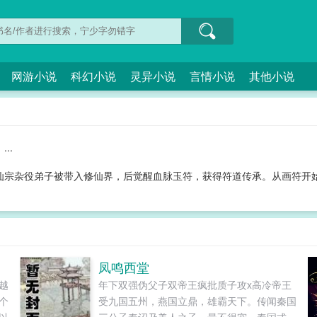
网游小说
科幻小说
灵异小说
言情小说
其他小说
...
仙宗杂役弟子被带入修仙界，后觉醒血脉玉符，获得符道传承。从画符开
凤鸣西堂
越
年下双强伪父子双帝王疯批质子攻x高冷帝王
个
受九国五州，燕国立鼎，雄霸天下。传闻秦国