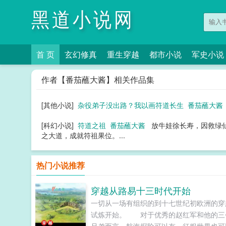
黑道小说网
首 页
玄幻修真
重生穿越
都市小说
军史小说
作者【番茄蘸大酱】相关作品集
[其他小说]
杂役弟子没出路？我以画符道长生
番茄蘸大酱
[科幻小说]
符道之祖
番茄蘸大酱
放牛娃徐长寿，因救绿
之大道，成就符祖果位。...
热门小说推荐
穿越从路易十三时代开始
一切从一场有组织的到十七世纪初欧洲的穿
试炼开始。 对于优秀的赵红军和他的三