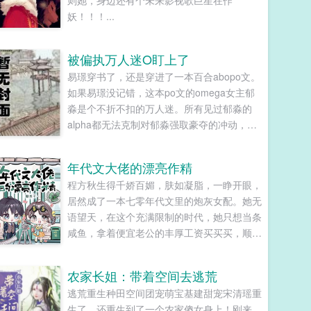
则她，身边还有个未来影视歌巨星在作
妖！！！...
被偏执万人迷O盯上了
易璟穿书了，还是穿进了一本百合abopo文。
如果易璟没记错，这本po文的omega女主郁
淼是个不折不扣的万人迷。所有见过郁淼的
alpha都无法克制对郁淼强取豪夺的冲动，即
使郁淼自己性格冷淡对那种事完全没有兴趣，
剧情也总会拐到那个方向，而且每隔两三章会
年代文大佬的漂亮作精
就换一批alpha，刺激得不行。穿到一切开始
程方秋生得千娇百媚，肤如凝脂，一睁开眼，
之前，易璟见到了还没有经历过任何情节的郁
居然成了一本七零年代文里的炮灰女配。她无
淼。青灰亚麻色的分层长卷发，神态有些病
语望天，在这个充满限制的时代，她只想当条
弱，眼波迷蒙猫一样慵懒仿佛含着水似的，远
咸鱼，拿着便宜老公的丰厚工资买买买，顺便
远一眼望过来就能令人神魂颠倒。看着郁淼靠
再好好享受宽肩窄腰，冷峻帅气...
在窗边，衬衫领口微张表情淡漠地用淡色的唇
瓣吞吐烟雾，易璟缓缓向写出郁淼的作者献上
农家长姐：带着空间去逃荒
膝盖。难怪文中那些alpha要发疯，她看了也
逃荒重生种田空间团宠萌宝基建甜宠宋清瑶重
忍不住想喊姐姐请让我贴一下啊！郁淼有一个
生了，还重生到了一个农家傻女身上！刚来，