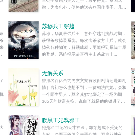
以
三公子秦诏乃美人之子，最不得宠。秦国式
微，为表忠心，便将他送去燕国作质子。几渡
春秋，万里霜寒。秦诏乖顺，颇得燕王宠溺，
于及冠年放他归去。哪知三个月后，他竟扫平
苏穆兵王穿越
障碍，弑父即位。自此后狼子野心，昭然若揭
嫁
苏穆，华夏最强兵王，意外穿越到抗战时期，
三载风云变幻，他荡平七国，强灭五州，将河
爷
获得杀敌掉装系统。每次击杀敌方士兵，就会
山归化为一，却将精兵对准燕国。强破宫门之
来
掉落各种物资，解锁成就，更能得到系统丰厚
日，未杀一名俘虏，未夺半只鸡犬。燕王端
。
的奖励。系统提示恭喜宿主击杀敌方士...
坐，临视睥睨，不怒而自威。二人对上视线，
姐
促狭中带着几分挑衅，金阶玉殿便生了寒。那
，
凤目微眯，仍循着旧日称呼，质问声凛冽，吾
无解关系
子
儿，如今可要杀了寡人？秦诏俯身，骤然折膝
了
曾用名百亿合约男友文案有改但剧情还是原剧
可
跪了下去往日隐忍换作桀骜，锋锐眉眼经年淬
那
情］言初怎么也想不到，一贫如洗的她，会和
也
炼，越发显得狠厉，但唇角柔情却化作了一抹
机
一个陌生男人，莫名其妙地绑定了一场为期
青
笑，未免舍不得。哦？宫城十里，凤冠霞帔，
365天的财富交换。说白了就是他的钱进了她
相
金银珠玉贯满箱，另有玺印一枚，权作信礼。
账户，她的钱进了他账户还转！不！回！去！
，
儿臣秦诏笑的璀璨，忽又改了口，朕，是来迎
好消息对方是陆洺执，陆氏集团太子爷，多
？
娶您回家的。前期日常卖惨求宠博取父王怜爱
腹黑王妃戏邪王
金，年轻，人还帅。坏消息这人脾气差，控制
上
的质子攻x每天外冷内热宠溺带娃的后爹受后
大
她是21世纪的天才神医，却穿越成不受宠的
欲强，还打算趁机和她来场合约恋爱。...
生
期装乖假寐豺狼帝王攻x高冷美强囚凤帝王受
弃妃，冷面王爷纳妾来恶心她，洞房花烛夜，