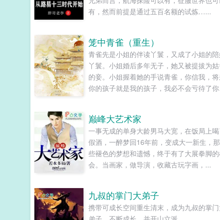
兄弟而言，航海探险可以有，征服世界也可
有，然而前提是通过五百名额的试炼…...
笼中青雀（重生）
青雀先是小姐的伴读丫鬟，又成了小姐的陪
丫鬟。小姐婚后多年无子，她又被提拔为姑
的妾。小姐握着她的手说青雀，你信我，将
你的孩子就是我的孩子，我必不会亏待了你
青雀信了。她先后生下一女一儿，都养在小
膝下。姑爷步步高升，先做尚书，又做丞相
巅峰大艺术家
她的一双儿女日渐长大，女儿如花貌美，儿
一事无成的单身大龄男马大宽，在饭局上喝
才学过人，人人都说，她的好日子要来了。
假酒，一醉梦回16年前，变成大一新生，
女儿被送去和番儿子被打断双腿的冬天，她
些褪色的梦想和遗憾，终于有了大展拳脚的
以嫉妒盗窃两重罪名，死在一个寒冷的夜。
会。当画家，做导演，收藏古玩字画，...
雀死不瞑目。她想问一问她的小姐，她从小
伴，一起长大的小姐分明情分承诺历历在目
为什么这样待她？为什么这样待她的孩子们
九叔的掌门大弟子
重来一回，她已经是姑爷的侍妾，肚里才怀
携带可成长空间重生清末，成为九叔的掌门
女儿。上一世醉眼看她目不转睛的楚王，此
弟子。不断成长，并开山立派。...