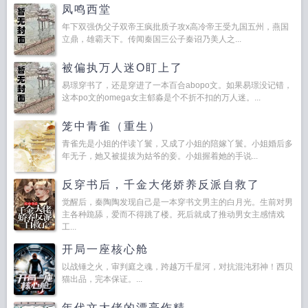
凤鸣西堂
年下双强伪父子双帝王疯批质子攻x高冷帝王受九国五州，燕国
立鼎，雄霸天下。传闻秦国三公子秦诏乃美人之...
被偏执万人迷O盯上了
易璟穿书了，还是穿进了一本百合abopo文。如果易璟没记错，
这本po文的omega女主郁淼是个不折不扣的万人迷。...
笼中青雀（重生）
青雀先是小姐的伴读丫鬟，又成了小姐的陪嫁丫鬟。小姐婚后多
年无子，她又被提拔为姑爷的妾。小姐握着她的手说...
反穿书后，千金大佬娇养反派自救了
觉醒后，秦陶陶发现自己是一本穿书文男主的白月光。生前对男
主各种跪舔，爱而不得跳了楼。死后就成了推动男女主感情戏
工...
开局一座核心舱
以战锤之火，审判庭之魂，跨越万千星河，对抗混沌邪神！西贝
猫出品，完本保证。...
年代文大佬的漂亮作精