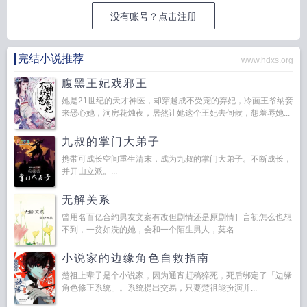
没有账号？点击注册
完结小说推荐
www.hdxs.org
腹黑王妃戏邪王
她是21世纪的天才神医，却穿越成不受宠的弃妃，冷面王爷纳妾
来恶心她，洞房花烛夜，居然让她这个王妃去伺候，想羞辱她...
九叔的掌门大弟子
携带可成长空间重生清末，成为九叔的掌门大弟子。不断成长，
并开山立派。...
无解关系
曾用名百亿合约男友文案有改但剧情还是原剧情］言初怎么也想
不到，一贫如洗的她，会和一个陌生男人，莫名...
小说家的边缘角色自救指南
楚祖上辈子是个小说家，因为通宵赶稿猝死，死后绑定了「边缘
角色修正系统」。系统提出交易，只要楚祖能扮演并...