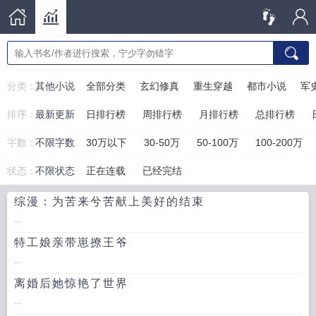
分类：
其他小说
全部分类
玄幻修真
重生穿越
都市小说
军
排序：
最新更新
日排行榜
周排行榜
月排行榜
总排行榜
字数：
不限字数
30万以下
30-50万
50-100万
100-200万
状态：
不限状态
正在连载
已经完结
综漫：为苦来兮苦献上美好的结束
...
特工娘亲带崽撩王爷
...
离婚后她惊艳了世界
...