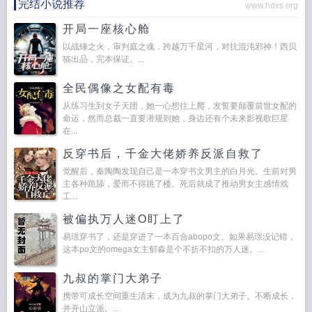
完结小说推荐
www.hdxs.org
开局一座核心舱
以战锤之火，审判庭之魂，跨越万千星河，对抗混沌邪神！西贝
猫出品，完本保证。...
全民偶像之女配有毒
从练习生到女子天团，她一心想往上爬，发誓要颠覆前世女配的
命运，然而总裁一直要潜规则她，身边还有个未来影视歌巨星
在...
反穿书后，千金大佬娇养反派自救了
觉醒后，秦陶陶发现自己是一本穿书文男主的白月光。生前对男
主各种跪舔，爱而不得跳了楼。死后就成了推动男女主感情戏
工...
被偏执万人迷O盯上了
易璟穿书了，还是穿进了一本百合abopo文。如果易璟没记错，
这本po文的omega女主郁淼是个不折不扣的万人迷。...
九叔的掌门大弟子
携带可成长空间重生清末，成为九叔的掌门大弟子。不断成长，
并开山立派。...