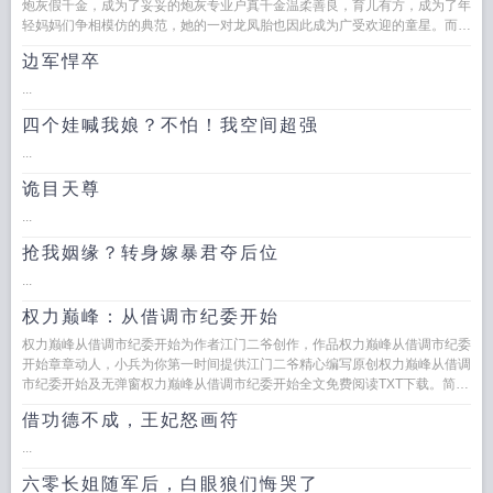
炮灰假千金，成为了妥妥的炮灰专业户真千金温柔善良，育儿有方，成为了年
轻妈妈们争相模仿的典范，她的一对龙凤胎也因此成为广受欢迎的童星。而她
则会因为虐待孩子，把孩子...
边军悍卒
...
四个娃喊我娘？不怕！我空间超强
...
诡目天尊
...
抢我姻缘？转身嫁暴君夺后位
...
权力巅峰：从借调市纪委开始
权力巅峰从借调市纪委开始为作者江门二爷创作，作品权力巅峰从借调市纪委
开始章章动人，小兵为你第一时间提供江门二爷精心编写原创权力巅峰从借调
市纪委开始及无弹窗权力巅峰从借调市纪委开始全文免费阅读TXT下载。简介
关于权力巅...
借功德不成，王妃怒画符
...
六零长姐随军后，白眼狼们悔哭了