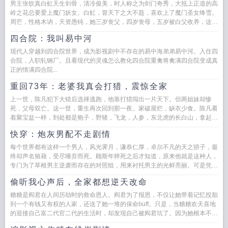
男主张饮真白虹天生剑骨，清冷俊美，时人称之为剑门奇秀，大抵上正道的高
岭之花总要爱上魔门妖女。白虹，冒天下之大不韪，喜欢上了魔门圣女绛雪。
周芒，性格木讷，天资愚钝，她三岁丧父，四岁丧母，五岁被白父收养，这十
年来，一直作为童养媳为...
四合院：我叫易中河
现代人穿越到四合院世界，成为影视剧中不存在的易中海弟弟易中河。入住四
合院，入职轧钢厂。且看现代的灵魂怎么教化四合院重禽将禽满四合院变成真
正的情满四合院...
重回73年：老婆我真会打猎，震惊全家
上一世，陈凡犯下大错后选择逃跑，他靠打猎闯出一片天下。但两姐妹却惨
死，父母双亡。这一世，重生再次回到那一夜。家破屋烂，缺衣少食。陈凡看
着聚宝盆一样，到处都是狍子，野猪，飞龙，人参，东北虎的长白山，拿起弓
箭。决定要靠着...
快穿：炮灰男配不走剧情
每个世界都有这样一个男人，风光霁月，谦恭仁厚，卓尔不凡的天之骄子，最
终却声名狼藉，受尽唾弃而死。顾斯年猝死之后才知道，原来他就是这种人，
专门为了草根男主逆袭而存在的对照组，用来衬托男主的光鲜亮丽。可是凭什
么于是顾斯年走上了反抗之...
偷听我心声后，全家都想逆天改命
糖糖是阎君在人间历劫时的救命恩人。阎君为了报恩，不仅让她带着记忆投胎
到一个有钱又有权的人家，还送了她一堆的保命buff。只是，当糖糖欢天喜地
的迎接自己富二代官二代的生活时，却发现自己被阎君坑了。因为她根本不是
投胎，而是穿书了！还穿...