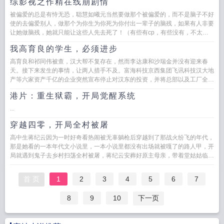
综影视之作精在线崩剧情
被偏爱的总是有恃无恐，聪慧如曦元当然要做那个被偏爱的，而不是脑子不好
使的去偏爱别人，做那个为你生为你死为你付出一辈子的脑残，如果有人非要
让她做脑残，她就只能让这些人先去死了！（有些有cp，有些没有，不太注
重男女感情戏！）...
我高育良的学生，必须进步
高育良和祁同伟被查，汉大帮不复存在，然而李达康和沙瑞金并没有迎来春
天。接下来发生的事情，让两人措手不及。富海科技京西集团飞讯科技汉大地
产等六家资产千亿的企业突然宣布停止对汉东的投资，并将总部以及工厂全部
搬离汉东。顿时，整个...
港片：重生狱霸，开局觉醒系统
...
穿越四零，开局全村被屠
高中生蒋纪云因为一时好奇看热闹被无辜躺枪后穿越到了那战火纷飞的年代，
那是她看的一本年代文小说里，一本小说里都没有出场就被嘎了的路人甲，开
局就遇到鬼子去乡村扫荡全村被屠，蒋纪云安葬好原主母亲，带着堂姑姑临终
托孤的孩子踏上了去寻找哥哥的...
首 页
1
2
3
4
5
6
7
8
9
10
下一页