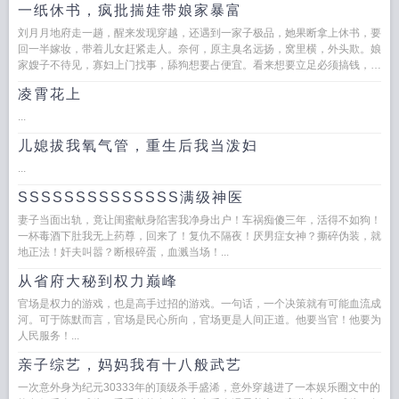
一纸休书，疯批揣娃带娘家暴富
刘月月地府走一趟，醒来发现穿越，还遇到一家子极品，她果断拿上休书，要
回一半嫁妆，带着儿女赶紧走人。奈何，原主臭名远扬，窝里横，外头欺。娘
家嫂子不待见，寡妇上门找事，舔狗想要占便宜。看来想要立足必须搞钱，疯
批人设立起来，吵吵不行就动手...
凌霄花上
...
儿媳拔我氧气管，重生后我当泼妇
...
SSSSSSSSSSSSSS满级神医
妻子当面出轨，竟让闺蜜献身陷害我净身出户！车祸痴傻三年，活得不如狗！
一杯毒酒下肚我无上药尊，回来了！复仇不隔夜！厌男症女神？撕碎伪装，就
地正法！奸夫叫嚣？断根碎蛋，血溅当场！...
从省府大秘到权力巅峰
官场是权力的游戏，也是高手过招的游戏。一句话，一个决策就有可能血流成
河。可于陈默而言，官场是民心所向，官场更是人间正道。他要当官！他要为
人民服务！...
亲子综艺，妈妈我有十八般武艺
一次意外身为纪元30333年的顶级杀手盛浠，意外穿越进了一本娱乐圈文中的