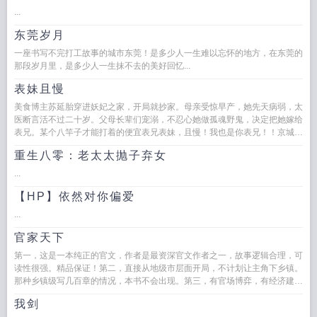
...
东莞岁月
一座书写不完打工故事的城市东莞！是多少人一生难以忘怀的地方，在东莞的
那段岁月里，是多少人一生抹不去的美好回忆...
表妹且慢
美食博主苏延胎穿进妖妃之家，开局就抄家。母亲受惊早产，她先天病弱，太
医断言活不过二十岁。父母长辈们宠溺，不忍心她做孤魂野鬼，决定把她嫁给
表兄。某个八竿子才能打着的便宜表兄表妹，且慢！我也是你表兄！！京城第
一...
重生八零：老太太抛子弃女
...
【HP】依然对你偏爱
...
官家天下
第一，这是一本纯正的官文，作者是最资深官文作者之一，故事逻辑合理，可
读性很强。精品保证！第二，直接从地级市层面开局，不计划让主角下乡镇。
那种乡镇级写几百章的情况，本书不会出现。第三，有官场博弈，有经济建
设，有快意恩仇，自然也有个人生...
我剑