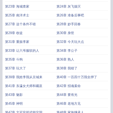
第23章 海城查家
第24章 灰飞烟灭
第25章 南洋术士
第26章 准备后事吧
第27章 这个条件不错
第28章 妙手回春
第29章 收徒
第30章 身世
第31章 重振李家
第32章 今天玩大点
第33章 让六爷服软的人
第34章 李公子
第35章 斗狗
第36章 熟人
第37章 玩大了
第38章 我错了
第39章 我姓李我从京城来
第40章 一百四十万我全押了
第41章 东瀛女犬师和藏巫
第42章 招魂索命
第43章 魅影
第44章 要有光
第45章 神明
第46章 老地方见
第47章 文可安邦武能定国
第48章 家族继承人