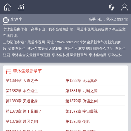
李沐尘
高手下山：我不当赘婿
/著
李沐尘是由作者：高手下山：我不当赘婿所著，黑道小说网免费提供李沐尘全文
在线阅读。
三秒记住本站：黑道小说网 网址：www.hdxs.org
李沐尘最新章节更新免费阅
读
短剧李沐尘
李沐尘市井仙人笔趣阁
李沐尘和林曼卿短剧叫什么名字
李沐尘
短剧
李沐尘全文最新章节更新
李沐尘林曼卿最新章节
李沐尘结局
李沐尘林蔓
卿短剧全集
李沐尘全文免费阅读无弹窗
李沐尘短剧1-100集
李沐尘丁香的
李沐
尘林曼卿最新章节笔趣阁
李沐尘名字的寓意
李沐尘和林曼卿叫什么名字
李沐尘
李沐尘
最新章节
林曼卿全文免费阅读笔趣阁
李沐尘林曼卿全文免费
李沐尘林曼卿全文免费阅
第1384章 大道之争
第1383章 无垢真命
读
李沐尘王嘉怡
李沐尘和林曼卿笔趣阁在线阅读
李沐尘林曼卿最新章节更新免
费阅读
李沐尘短剧免费播放
李沐尘和林曼卿的最新更新
李沐尘短剧免费观看全
第1382章 本立道生
第1381章 九幽之隙
集
高手下山我不当赘婿李沐尘
李沐尘和林曼卿短剧免费观看
李沐尘破林老爷子
巫术后续
黑白入红尘李沐尘
马山短剧免费观
李沐尘和林曼卿免费阅读
李沐尘
第1380章 天道化身
第1379章 傀儡之剑
有几个女主
沈辞李沐尘
李沐尘免费阅读
李沐尘林曼卿超前更新
李沐尘修仙免
第1378章 终于见面了
第1377章 宇宙凝视
费阅读
李沐尘沈辞
李沐尘短剧免费播放在线观看
李沐尘和林曼卿最新章节
李
沐尘林曼卿免费阅读
李沐尘和林曼卿
李沐尘林曼卿
李沐尘林曼卿笔趣阁无弹
第1376章 烛照九幽
第1375章 倒影
窗
李沐尘是什么短剧里的人物
李沐尘扮演者
我自昆仑下山来李沐尘
李沐尘和